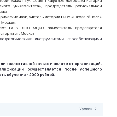
сторических наук, доцент кафедры Всеобщей истории
арного университета», председатель региональной
сква;
орических наук, учитель истории ГБОУ «Школа № 1535»
а Москвы;
ерт ГАОУ ДПО МЦКО, заместитель председателя
стории в г. Москва.
 педагогическими инструментами, способствующими
ли коллективной заявке и оплате от организаций.
алификации осуществляется после успешного
ть обучения - 2000 рублей.
Уроков: 2