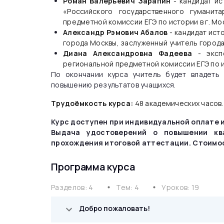
Роман Валерьевич Зарапин
- кандидат и
«Российского государственного гуманит
предметной комиссии ЕГЭ по истории в г. Мо
Александр Рэмович Абалов
- кандидат ист
города Москвы, заслуженный учитель город
Диана Александровна Фадеева
- эксп
региональной предметной комиссии ЕГЭ по и
По окончании курса учитель будет владеть
повышению результатов учащихся.
Трудоёмкость курса:
48 академических часов.
Курс доступен при индивидуальной оплате и
Выдача удостоверений о повышении кв
прохождения итоговой аттестации. Стоимос
Программа курса
Разделов: 4
Тем: 4
Уроков: 19
mdi circle
mdi circle
Добро пожаловать!