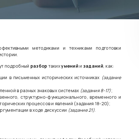
фективными методиками и техниками подготовки
истории.
дут подробный
разбор
таких
умений
и
заданий
, как:
ции в письменных исторических источниках
(задание
ленной в разных знаковых системах
(задания 8-17)
;
венного, структурно-функционального, временного и
торических процессов и явлений (задания 18-20);
ргументации в ходе дискуссии
(задание 21)
.