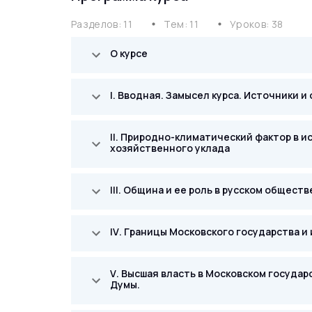
Разделов: 11
Тем: 11
Уроков: 38
mdi circle
mdi circle
О курсе
I. Вводная. Замысел курса. Источники 
II. Природно-климатический фактор в 
хозяйственного уклада
III. Община и ее роль в русском обществ
IV. Границы Московского государства и
V. Высшая власть в Московском государ
Думы.