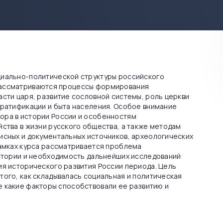
циально-политической структуры российского
са рассматриваются процессы формирования
асти царя, развитие сословной системы, роль церкви
тратификации и быта населения. Особое внимание
ора в истории России и особенностям
йства в жизни русского общества, а также методам
исных и документальных источников, археологических
рамках курса рассматривается проблема
истории и необходимость дальнейших исследований
ия исторического развития России периода. Цель
того, как складывалась социальная и политическая
акже какие факторы способствовали ее развитию и