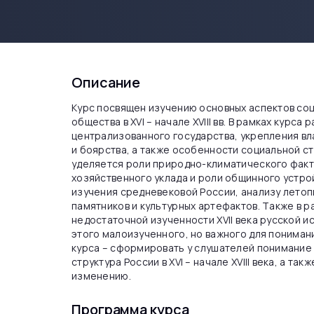
Описание
Курс посвящен изучению основных аспектов со
общества в XVI – начале XVIII вв. В рамках кур
централизованного государства, укрепления вл
и боярства, а также особенности социальной с
уделяется роли природно-климатического факт
хозяйственного уклада и роли общинного устро
изучения средневековой России, анализу летоп
памятников и культурных артефактов. Также в 
недостаточной изученности XVII века русской 
этого малоизученного, но важного для пониман
курса – сформировать у слушателей понимание 
структура России в XVI – начале XVIII века, а т
изменению.
Программа курса